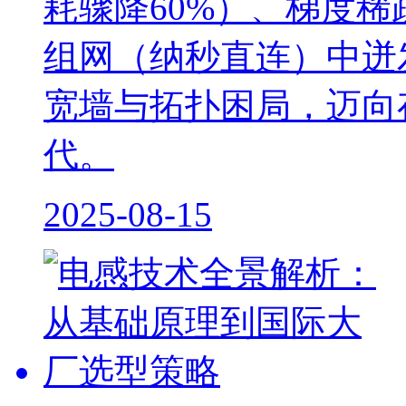
耗骤降60%）、梯度稀
组网（纳秒直连）中迸
宽墙与拓扑困局，迈向存
代。
2025-08-15