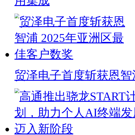
用集成
贸泽电子首度斩获恩智浦