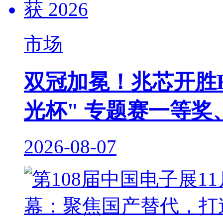
市场
双冠加冕！兆芯开胜KH‑
光杯" 专题赛一等奖
2026-08-07