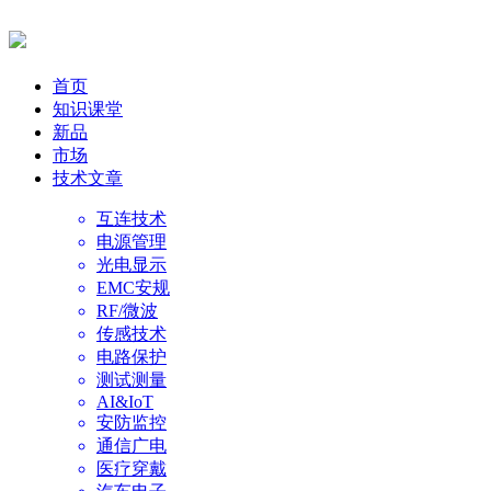
首页
知识课堂
新品
市场
技术文章
互连技术
电源管理
光电显示
EMC安规
RF/微波
传感技术
电路保护
测试测量
AI&IoT
安防监控
通信广电
医疗穿戴