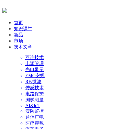
首页
知识课堂
新品
市场
技术文章
互连技术
电源管理
光电显示
EMC安规
RF/微波
传感技术
电路保护
测试测量
AI&IoT
安防监控
通信广电
医疗穿戴