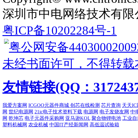
深圳市中电网络技术有限
粤ICP备10202284号-1
粤公网安备44030002009
未经书面许可，不得转载
友情链接(QQ：3172437
我爱方案网
ICGOO元器件商城
创芯在线检测
芯片查询
天天IC
网
世纪电源网
21ic电子技术资料下载
电源网
电子发烧友网
中
网
乾坤芯
电子元器件采购网
亚马逊KOL
聚合物锂电池
工业自
塑料机械网
农业机械
中国IT产经新闻网
高低温试验箱