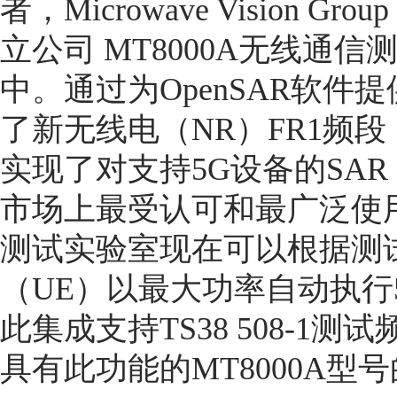
者，
Microwave Vision Grou
p
立公司
MT8000A
无线通信
中。通过为
OpenSAR
软件提
了新无线电（
NR
）
FR1
频段
实现了对支持
5G
设备的
SAR
市场上最受认可和
最
广泛使
测试实验室现在可以根据测
（
UE
）以最大功率自动执行
此集成支持
TS38 508-1
测试
具有此功能的
MT8000A
型号