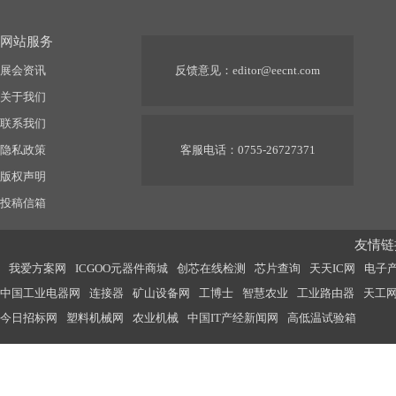
网站服务
展会资讯
反馈意见：
editor@eecnt.com
关于我们
联系我们
隐私政策
客服电话：0755-26727371
版权声明
投稿信箱
友情链接
我爱方案网
ICGOO元器件商城
创芯在线检测
芯片查询
天天IC网
电子
中国工业电器网
连接器
矿山设备网
工博士
智慧农业
工业路由器
天工
今日招标网
塑料机械网
农业机械
中国IT产经新闻网
高低温试验箱