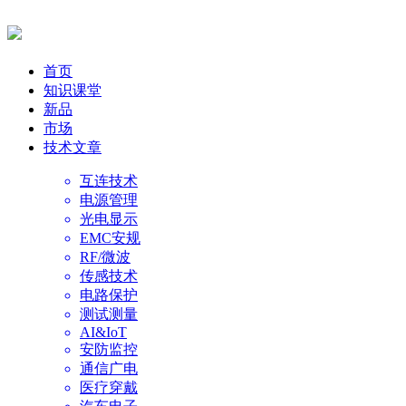
首页
知识课堂
新品
市场
技术文章
互连技术
电源管理
光电显示
EMC安规
RF/微波
传感技术
电路保护
测试测量
AI&IoT
安防监控
通信广电
医疗穿戴