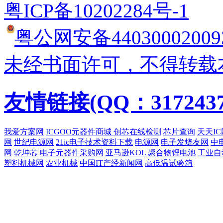
粤ICP备10202284号-1
粤公网安备44030002009
未经书面许可，不得转载
友情链接(QQ：3172437
我爱方案网
ICGOO元器件商城
创芯在线检测
芯片查询
天天IC
网
世纪电源网
21ic电子技术资料下载
电源网
电子发烧友网
中
网
乾坤芯
电子元器件采购网
亚马逊KOL
聚合物锂电池
工业自
塑料机械网
农业机械
中国IT产经新闻网
高低温试验箱