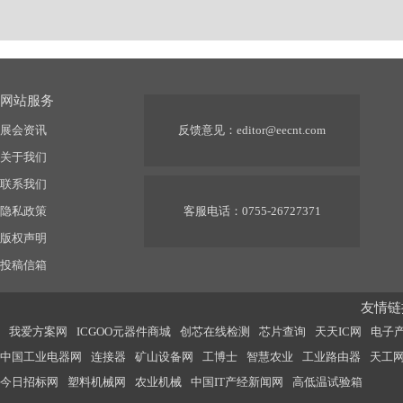
网站服务
展会资讯
反馈意见：
editor@eecnt.com
关于我们
联系我们
隐私政策
客服电话：0755-26727371
版权声明
投稿信箱
友情链接
我爱方案网
ICGOO元器件商城
创芯在线检测
芯片查询
天天IC网
电子
中国工业电器网
连接器
矿山设备网
工博士
智慧农业
工业路由器
天工
今日招标网
塑料机械网
农业机械
中国IT产经新闻网
高低温试验箱