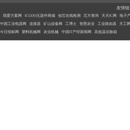
友情链接
我爱方案网
ICGOO元器件商城
创芯在线检测
芯片查询
天天IC网
电子
中国工业电器网
连接器
矿山设备网
工博士
智慧农业
工业路由器
天工
今日招标网
塑料机械网
农业机械
中国IT产经新闻网
高低温试验箱