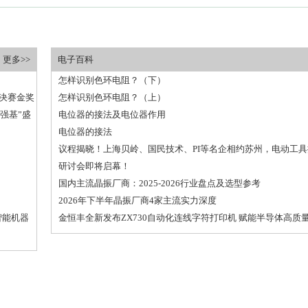
更多>>
电子百科
怎样识别色环电阻？（下）
总决赛金奖
怎样识别色环电阻？（上）
强基”盛
电位器的接法及电位器作用
电位器的接法
议程揭晓！上海贝岭、国民技术、PI等名企相约苏州，电动工
研讨会即将启幕！
国内主流晶振厂商：2025-2026行业盘点及选型参考
2026年下半年晶振厂商4家主流实力深度
智能机器
金恒丰全新发布ZX730自动化连线字符打印机 赋能半导体高质