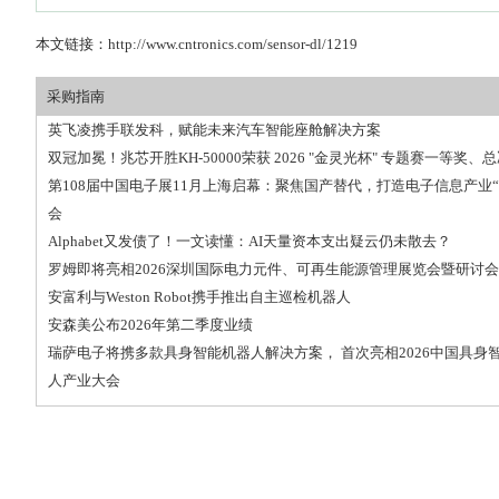
本文链接：
http://www.cntronics.com/sensor-dl/1219
采购指南
英飞凌携手联发科，赋能未来汽车智能座舱解决方案
双冠加冕！兆芯开胜KH‑50000荣获 2026 "金灵光杯" 专题赛一等奖、
第108届中国电子展11月上海启幕：聚焦国产替代，打造电子信息产业“
会
Alphabet又发债了！一文读懂：AI天量资本支出疑云仍未散去？
罗姆即将亮相2026深圳国际电力元件、可再生能源管理展览会暨研讨会
安富利与Weston Robot携手推出自主巡检机器人
安森美公布2026年第二季度业绩
瑞萨电子将携多款具身智能机器人解决方案， 首次亮相2026中国具身
人产业大会