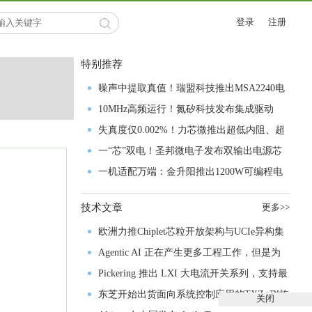
登录
注册
特别推荐
噪声中提取真值！瑞盟科技推出MSA2240电
流检测芯片赋能多元高端测量场景
10MHz高频运行！氮矽科技发布集成驱动
GaN芯片，助力电源能效再攀新高
失真度仅0.002%！力芯微推出超低内阻、超
低失真4PST模拟开关
一“芯”双电！圣邦微电子发布双输出电源芯
片，简化AFE与音频设计
一机适配万端：金升阳推出1200W可编程电
源，赋能高端装备制造
技术文章
更多>>
欧洲力推Chiplet芯粒开放架构与UCIe异构集
成以加速其汽车产业生态智能化进程
Agentic AI 正在产生更多工程工作，但是为
什么系统开发进展并没有更快？
Pickering 推出 LXI 大电流开关系列，支持最
高 80A、300V 信号
东芝开始出货面向系统控制应用的TXZ+™族
关闭