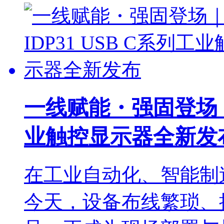
一线赋能・强固登场｜研
业触控显示器全新发
在工业自动化、智能制
今天，设备布线繁琐、