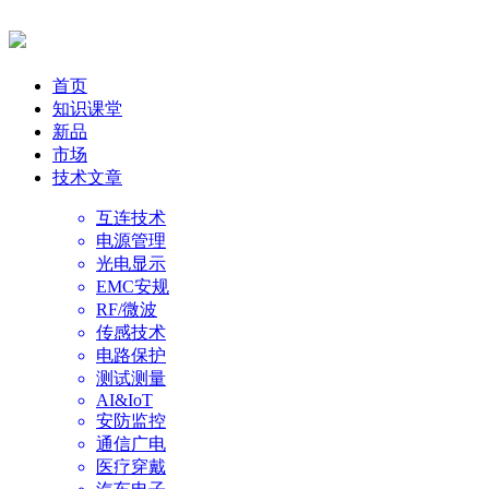
首页
知识课堂
新品
市场
技术文章
互连技术
电源管理
光电显示
EMC安规
RF/微波
传感技术
电路保护
测试测量
AI&IoT
安防监控
通信广电
医疗穿戴