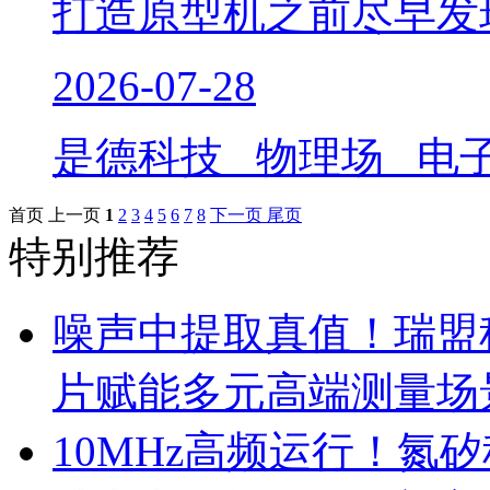
打造原型机之前尽早发
2026-07-28
是德科技 物理场 电
首页
上一页
1
2
3
4
5
6
7
8
下一页
尾页
特别推荐
噪声中提取真值！瑞盟科
片赋能多元高端测量场
10MHz高频运行！氮