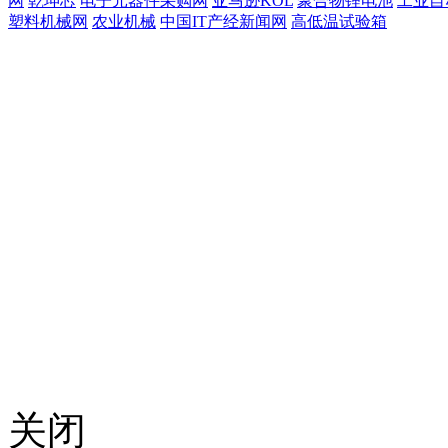
网
乾坤芯
电子元器件采购网
亚马逊KOL
聚合物锂电池
工业自
塑料机械网
农业机械
中国IT产经新闻网
高低温试验箱
关闭