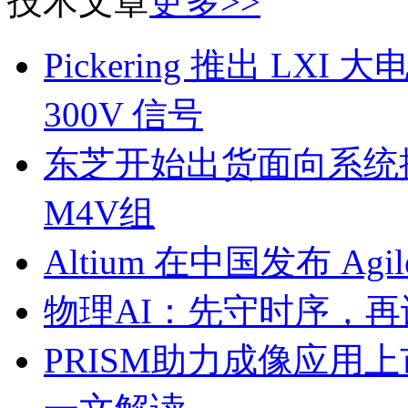
技术文章
更多>>
Pickering 推出 L
300V 信号
东芝开始出货面向系统
M4V组
Altium 在中国发布 Agile
物理AI：先守时序，再
PRISM助力成像应用