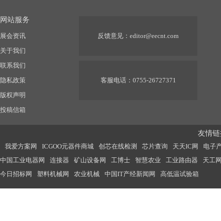
网站服务
展会资讯
反馈意见：
editor@eecnt.com
关于我们
联系我们
隐私政策
客服电话：0755-26727371
版权声明
投稿信箱
友情链接
我爱方案网
ICGOO元器件商城
创芯在线检测
芯片查询
天天IC网
电子
中国工业电器网
连接器
矿山设备网
工博士
智慧农业
工业路由器
天工
今日招标网
塑料机械网
农业机械
中国IT产经新闻网
高低温试验箱