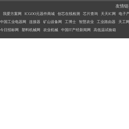
友情链接
我爱方案网
ICGOO元器件商城
创芯在线检测
芯片查询
天天IC网
电子
中国工业电器网
连接器
矿山设备网
工博士
智慧农业
工业路由器
天工
今日招标网
塑料机械网
农业机械
中国IT产经新闻网
高低温试验箱