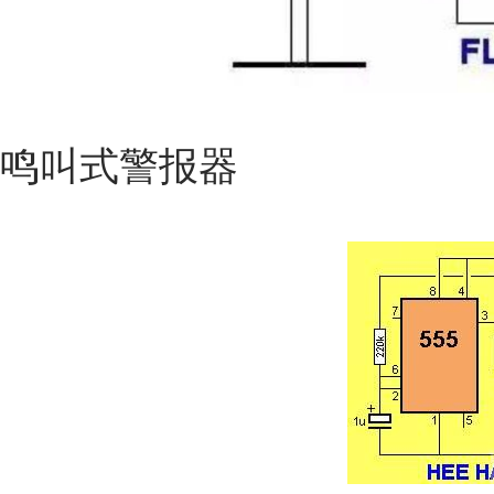
鸣叫式警报器