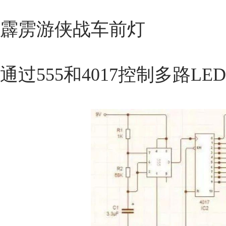
霹雳游侠战车前灯
通过555和4017控制多路L