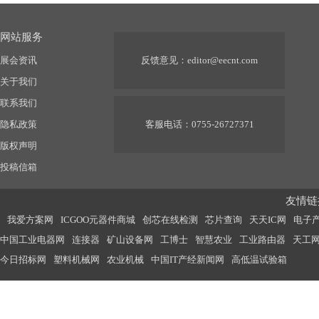
网站服务
展会资讯
反馈意见：
editor@eecnt.com
关于我们
联系我们
隐私政策
客服电话：0755-26727371
版权声明
投稿信箱
友情链接
我爱方案网
ICGOO元器件商城
创芯在线检测
芯片查询
天天IC网
电子
中国工业电器网
连接器
矿山设备网
工博士
智慧农业
工业路由器
天工
今日招标网
塑料机械网
农业机械
中国IT产经新闻网
高低温试验箱