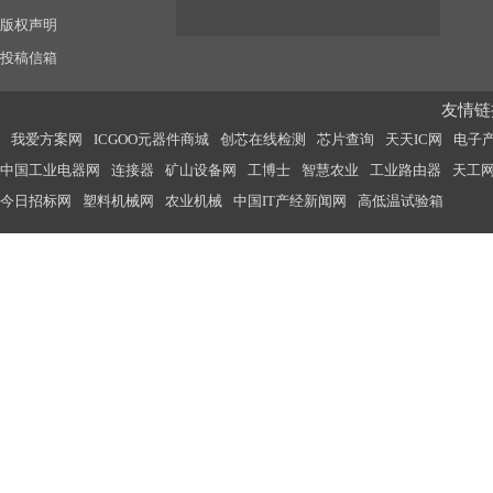
版权声明
投稿信箱
友情链接
我爱方案网
ICGOO元器件商城
创芯在线检测
芯片查询
天天IC网
电子
中国工业电器网
连接器
矿山设备网
工博士
智慧农业
工业路由器
天工
今日招标网
塑料机械网
农业机械
中国IT产经新闻网
高低温试验箱