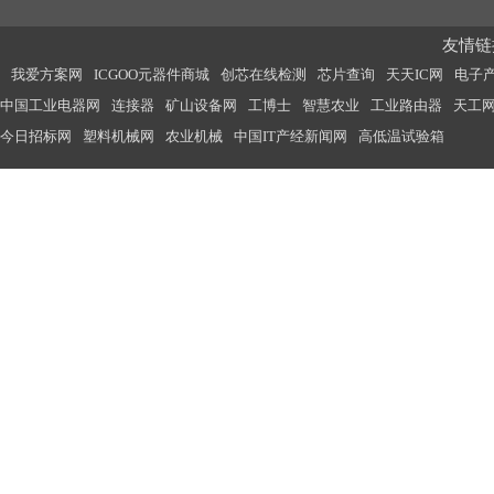
友情链接
我爱方案网
ICGOO元器件商城
创芯在线检测
芯片查询
天天IC网
电子
中国工业电器网
连接器
矿山设备网
工博士
智慧农业
工业路由器
天工
今日招标网
塑料机械网
农业机械
中国IT产经新闻网
高低温试验箱