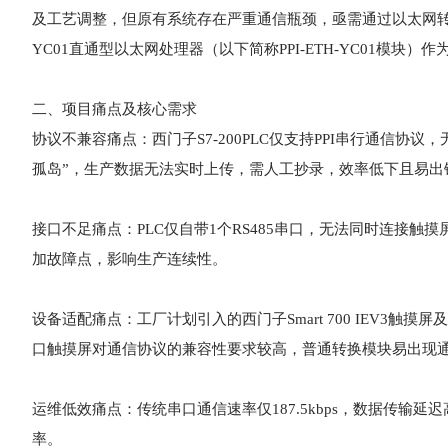
及工艺调整，但原有系统存在严重通信瓶颈，亟需通过以太网转换
YC01直通型以太网处理器（以下简称PPI-ETH-YC01模
二、项目痛点及核心需求
协议不兼容痛点：西门子S7-200PLC仅支持PPI串行通信
孤岛”，生产数据无法实时上传，需人工抄录，效率低下且易出
接口不足痛点：PLC仅自带1个RS485串口，无法同时连接
加故障点，影响生产连续性。
设备适配痛点：工厂计划引入的西门子Smart 700 IEV3触摸
口触摸屏对通信协议的兼容性要求较高，普通转换模块易出现
运维低效痛点：传统串口通信速率仅187.5kbps，数据传
率。