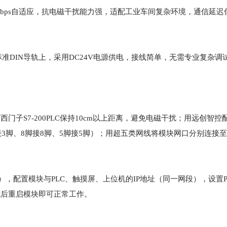
7.5Kbps自适应，抗电磁干扰能力强，适配工业车间复杂环境，通信延
标准DIN导轨上，采用DC24V电源供电，接线简单，无需专业复杂调
与西门子S7-200PLC保持10cm以上距离，避免电磁干扰；用远创智控配套
接3脚、8脚接8脚、5脚接5脚）；用超五类网线将模块网口分别连接至西
.188），配置模块与PLC、触摸屏、上位机的IP地址（同一网段），设置
成后重启模块即可正常工作。