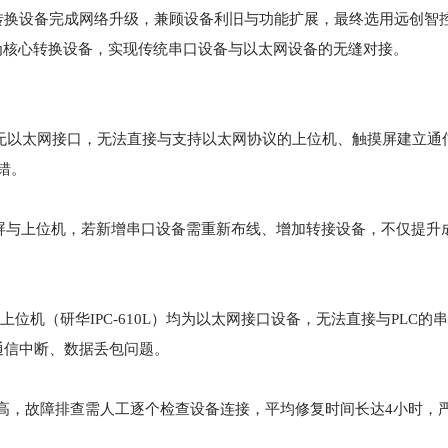
设备完成网络升级，兼顾设备利旧与功能扩展，最终选用远创智控PPI
块）作为核心转换设备，实现传统串口设备与以太网设备的无缝对接。
协议，无以太网接口，无法直接与支持以太网协议的上位机、触摸屏建立通
错。
触摸屏与上位机，若新增串口设备需重新布线、增加转接设备，不仅提升
屏及上位机（研华IPC-610L）均为以太网接口设备，无法直接与PLC
通信中断、数据丢包问题。
输延迟高，故障排查需人工逐个检查设备连接，平均修复时间长达4小时，