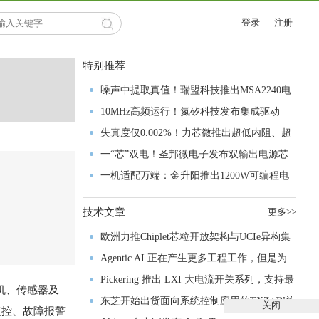
登录
注册
特别推荐
噪声中提取真值！瑞盟科技推出MSA2240电
流检测芯片赋能多元高端测量场景
10MHz高频运行！氮矽科技发布集成驱动
GaN芯片，助力电源能效再攀新高
失真度仅0.002%！力芯微推出超低内阻、超
低失真4PST模拟开关
一“芯”双电！圣邦微电子发布双输出电源芯
片，简化AFE与音频设计
一机适配万端：金升阳推出1200W可编程电
源，赋能高端装备制造
技术文章
更多>>
欧洲力推Chiplet芯粒开放架构与UCIe异构集
成以加速其汽车产业生态智能化进程
Agentic AI 正在产生更多工程工作，但是为
什么系统开发进展并没有更快？
Pickering 推出 LXI 大电流开关系列，支持最
电机、传感器及
高 80A、300V 信号
东芝开始出货面向系统控制应用的TXZ+™族
关闭
监控、故障报警