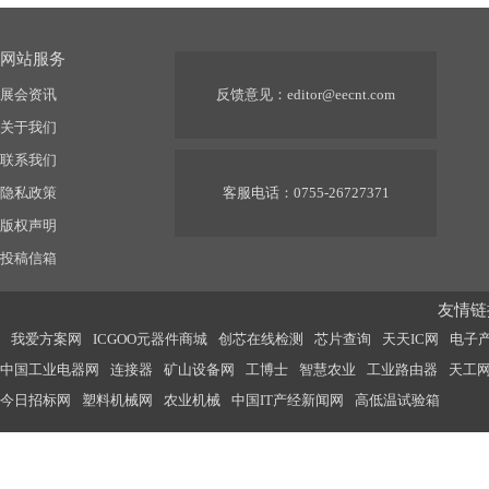
网站服务
展会资讯
反馈意见：
editor@eecnt.com
关于我们
联系我们
隐私政策
客服电话：0755-26727371
版权声明
投稿信箱
友情链接
我爱方案网
ICGOO元器件商城
创芯在线检测
芯片查询
天天IC网
电子
中国工业电器网
连接器
矿山设备网
工博士
智慧农业
工业路由器
天工
今日招标网
塑料机械网
农业机械
中国IT产经新闻网
高低温试验箱