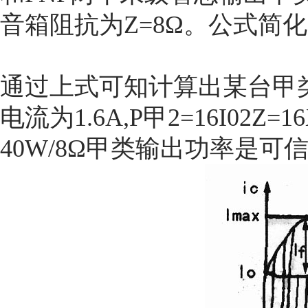
音箱阻抗为Z=8Ω。公式简化为P甲2
通过上式可知计算出某台甲
电流为1.6A,P甲2=16I02Z=
40W/8Ω甲类输出功率是可