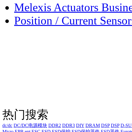
Melexis Actuators Busine
Position / Current Sensor
热门搜索
dc/dc
DC/DC电源模块
DDR2
DDR3
DIY
DRAM
DSP
DSP
D-S
Micro
EPB
ept
ESC
ESD
ESD保护
ESD保护器件
ESD器件
Eurot