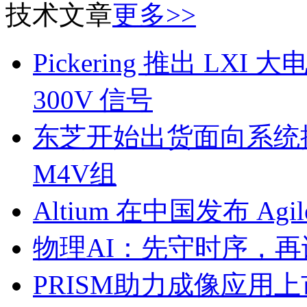
技术文章
更多>>
Pickering 推出 L
300V 信号
东芝开始出货面向系统
M4V组
Altium 在中国发布 Agile
物理AI：先守时序，再
PRISM助力成像应用