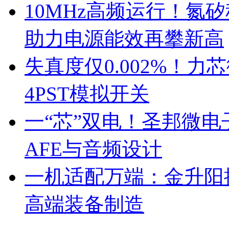
10MHz高频运行！氮
助力电源能效再攀新高
失真度仅0.002%！
4PST模拟开关
一“芯”双电！圣邦微
AFE与音频设计
一机适配万端：金升阳推
高端装备制造