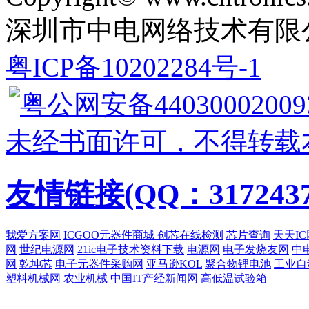
深圳市中电网络技术有限
粤ICP备10202284号-1
粤公网安备44030002009
未经书面许可，不得转载
友情链接(QQ：3172437
我爱方案网
ICGOO元器件商城
创芯在线检测
芯片查询
天天IC
网
世纪电源网
21ic电子技术资料下载
电源网
电子发烧友网
中
网
乾坤芯
电子元器件采购网
亚马逊KOL
聚合物锂电池
工业自
塑料机械网
农业机械
中国IT产经新闻网
高低温试验箱