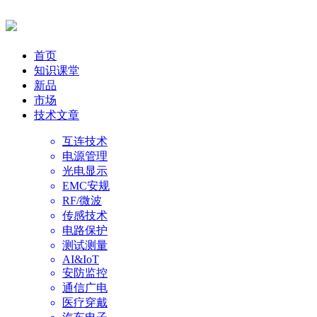
首页
知识课堂
新品
市场
技术文章
互连技术
电源管理
光电显示
EMC安规
RF/微波
传感技术
电路保护
测试测量
AI&IoT
安防监控
通信广电
医疗穿戴