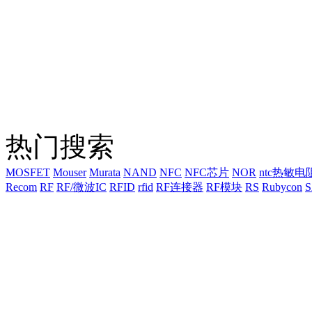
热门搜索
MOSFET
Mouser
Murata
NAND
NFC
NFC芯片
NOR
ntc热敏电
Recom
RF
RF/微波IC
RFID
rfid
RF连接器
RF模块
RS
Rubycon