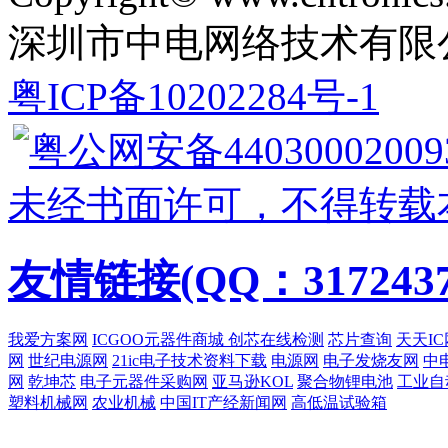
深圳市中电网络技术有限
粤ICP备10202284号-1
粤公网安备44030002009
未经书面许可，不得转载
友情链接(QQ：3172437
我爱方案网
ICGOO元器件商城
创芯在线检测
芯片查询
天天IC
网
世纪电源网
21ic电子技术资料下载
电源网
电子发烧友网
中
网
乾坤芯
电子元器件采购网
亚马逊KOL
聚合物锂电池
工业自
塑料机械网
农业机械
中国IT产经新闻网
高低温试验箱