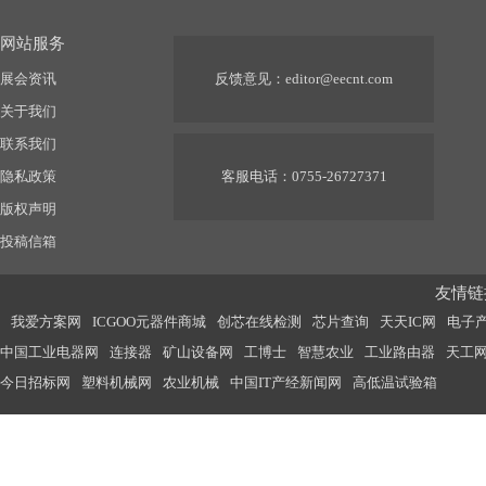
网站服务
展会资讯
反馈意见：
editor@eecnt.com
关于我们
联系我们
隐私政策
客服电话：0755-26727371
版权声明
投稿信箱
友情链接
我爱方案网
ICGOO元器件商城
创芯在线检测
芯片查询
天天IC网
电子
中国工业电器网
连接器
矿山设备网
工博士
智慧农业
工业路由器
天工
今日招标网
塑料机械网
农业机械
中国IT产经新闻网
高低温试验箱