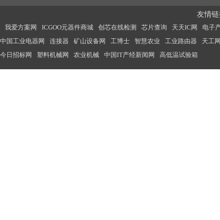
友情链接
我爱方案网
ICGOO元器件商城
创芯在线检测
芯片查询
天天IC网
电子
中国工业电器网
连接器
矿山设备网
工博士
智慧农业
工业路由器
天工
今日招标网
塑料机械网
农业机械
中国IT产经新闻网
高低温试验箱