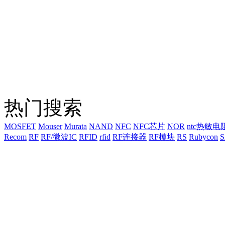
热门搜索
MOSFET
Mouser
Murata
NAND
NFC
NFC芯片
NOR
ntc热敏电
Recom
RF
RF/微波IC
RFID
rfid
RF连接器
RF模块
RS
Rubycon