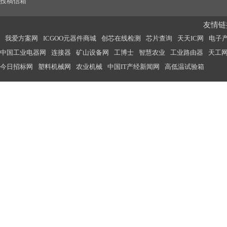
投稿信箱
友情链接
我爱方案网
ICGOO元器件商城
创芯在线检测
芯片查询
天天IC网
电子
中国工业电器网
连接器
矿山设备网
工博士
智慧农业
工业路由器
天工
今日招标网
塑料机械网
农业机械
中国IT产经新闻网
高低温试验箱