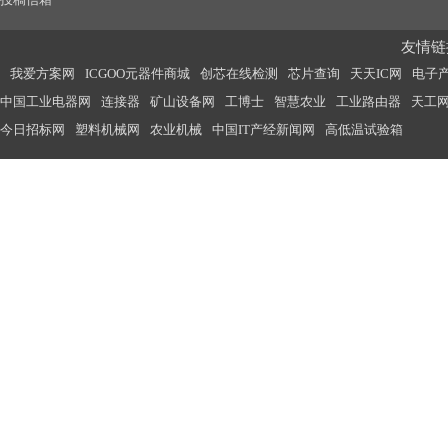
友情链接
我爱方案网
ICGOO元器件商城
创芯在线检测
芯片查询
天天IC网
电子
中国工业电器网
连接器
矿山设备网
工博士
智慧农业
工业路由器
天工
今日招标网
塑料机械网
农业机械
中国IT产经新闻网
高低温试验箱