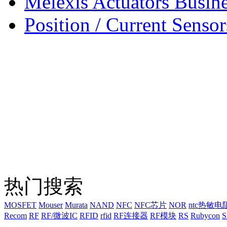
Melexis Actuators Busine
Position / Current Sensor
热门搜索
MOSFET
Mouser
Murata
NAND
NFC
NFC芯片
NOR
ntc热敏电
Recom
RF
RF/微波IC
RFID
rfid
RF连接器
RF模块
RS
Rubycon