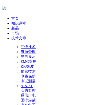
首页
知识课堂
新品
市场
技术文章
互连技术
电源管理
光电显示
EMC安规
RF/微波
传感技术
电路保护
测试测量
AI&IoT
安防监控
通信广电
医疗穿戴