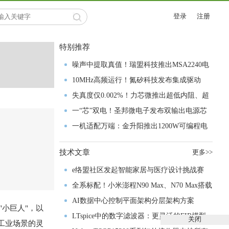
登录
注册
特别推荐
噪声中提取真值！瑞盟科技推出MSA2240电
流检测芯片赋能多元高端测量场景
10MHz高频运行！氮矽科技发布集成驱动
GaN芯片，助力电源能效再攀新高
失真度仅0.002%！力芯微推出超低内阻、超
低失真4PST模拟开关
一“芯”双电！圣邦微电子发布双输出电源芯
片，简化AFE与音频设计
一机适配万端：金升阳推出1200W可编程电
源，赋能高端装备制造
技术文章
更多>>
e络盟社区发起智能家居与医疗设计挑战赛
全系标配！小米澎程N90 Max、N70 Max搭载
禾赛激光雷达正式亮相
AI数据中心控制平面架构分层架构方案
的"小巨人"，以
LTspice中的数字滤波器：更灵活的FIR模型
关闭
到工业场景的灵