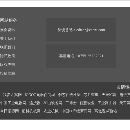
网站服务
展会资讯
反馈意见：
editor@eecnt.com
关于我们
联系我们
隐私政策
客服电话：0755-26727371
版权声明
投稿信箱
友情链接
我爱方案网
ICGOO元器件商城
创芯在线检测
芯片查询
天天IC网
电子
中国工业电器网
连接器
矿山设备网
工博士
智慧农业
工业路由器
天工
今日招标网
塑料机械网
农业机械
中国IT产经新闻网
高低温试验箱