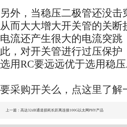
另外，当稳压二极管还没击
从而大大增大开关管的关断
电流还产生很大的电流突跳
此，对开关管进行过压保护
选用RC要远远优于选用稳
要采购开关么，点这里了解
上一篇：高达32dB通道损耗长距离连接100G以太网PHY产品