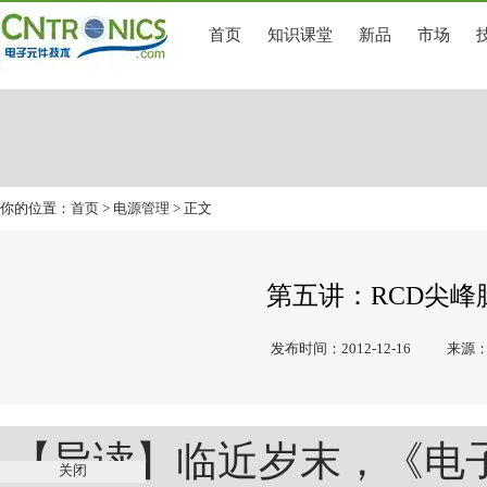
首页
知识课堂
新品
市场
你的位置：
首页
>
电源管理
> 正文
第五讲：RCD尖
发布时间：2012-12-16
来源
【导读】临近岁末，《电
关闭