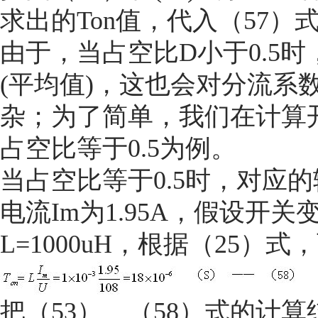
求出的Ton值，代入（57
由于，当占空比D小于0.5
(平均值)，这也会对分流系
杂；为了简单，我们在计算开
占空比等于0.5为例。
当占空比等于0.5时，对应的
电流Im为1.95A，假设开
L=1000uH，根据（25）式
把（53）、（58）式的计算结果：C