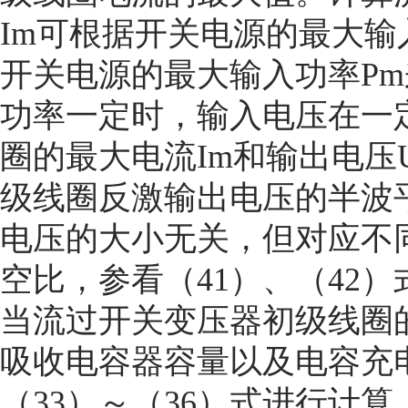
Im可根据开关电源的最大输
开关电源的最大输入功率Pm
功率一定时，输入电压在一
圈的最大电流Im和输出电压
级线圈反激输出电压的半波
电压的大小无关，但对应不
空比，参看（41）、（42）
当流过开关变压器初级线圈
吸收电容器容量以及电容充
（33）～（36）式进行计算