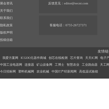
展会资讯
反馈意见：
editor@eecnt.com
关于我们
联系我们
隐私政策
客服电话：0755-26727371
版权声明
投稿信箱
友情链接
我爱方案网
ICGOO元器件商城
创芯在线检测
芯片查询
天天IC网
电子
中国工业电器网
连接器
矿山设备网
工博士
智慧农业
工业路由器
天工
今日招标网
塑料机械网
农业机械
中国IT产经新闻网
高低温试验箱