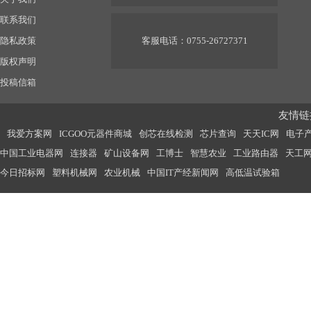
联系我们
隐私政策
客服电话：0755-26727371
版权声明
投稿信箱
友情链接
我爱方案网
ICGOO元器件商城
创芯在线检测
芯片查询
天天IC网
电子
中国工业电器网
连接器
矿山设备网
工博士
智慧农业
工业路由器
天工
今日招标网
塑料机械网
农业机械
中国IT产经新闻网
高低温试验箱