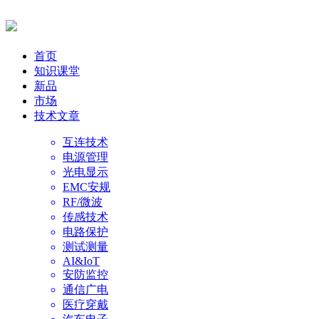
首页
知识课堂
新品
市场
技术文章
互连技术
电源管理
光电显示
EMC安规
RF/微波
传感技术
电路保护
测试测量
AI&IoT
安防监控
通信广电
医疗穿戴