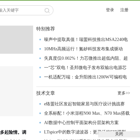
登录
注册
特别推荐
噪声中提取真值！瑞盟科技推出MSA2240电
流检测芯片赋能多元高端测量场景
10MHz高频运行！氮矽科技发布集成驱动
GaN芯片，助力电源能效再攀新高
失真度仅0.002%！力芯微推出超低内阻、超
低失真4PST模拟开关
一“芯”双电！圣邦微电子发布双输出电源芯
片，简化AFE与音频设计
一机适配万端：金升阳推出1200W可编程电
源，赋能高端装备制造
技术文章
更多>>
e络盟社区发起智能家居与医疗设计挑战赛
全系标配！小米澎程N90 Max、N70 Max搭载
禾赛激光雷达正式亮相
AI数据中心控制平面架构分层架构方案
LTspice中的数字滤波器：更灵活的FIR模型
发多起险情。调
关闭