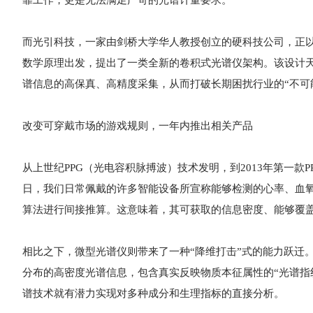
靠工作，更是无法满足严苛的光谱计量要求。
而光引科技，一家由剑桥大学华人教授创立的硬科技公司，正
数学原理出发，提出了一类全新的卷积式光谱仪架构。该设计
谱信息的高保真、高精度采集，从而打破长期困扰行业的“不可
改变可穿戴市场的游戏规则，一年内推出相关产品
从上世纪PPG（光电容积脉搏波）技术发明，到2013年第一
日，我们日常佩戴的许多智能设备所宣称能够检测的心率、血
算法进行间接推算。这意味着，其可获取的信息密度、能够覆
相比之下，微型光谱仪则带来了一种“降维打击”式的能力跃迁
分布的高密度光谱信息，包含真实反映物质本征属性的“光谱指
谱技术就有潜力实现对多种成分和生理指标的直接分析。