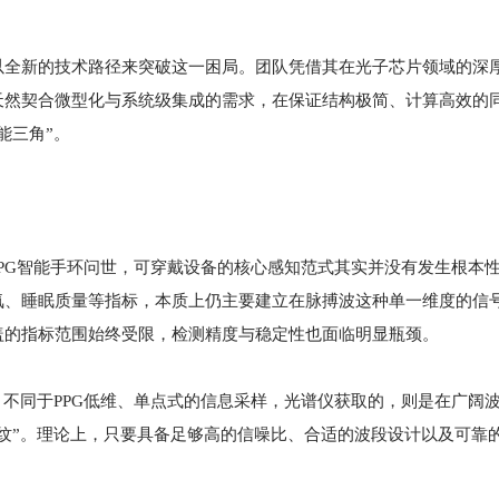
以全新的技术路径来突破这一困局。团队凭借其在光子芯片领域的深
天然契合微型化与系统级集成的需求，在保证结构极简、计算高效的
能三角”。
款PPG智能手环问世，可穿戴设备的核心感知范式其实并没有发生根本
氧、睡眠质量等指标，本质上仍主要建立在脉搏波这种单一维度的信
盖的指标范围始终受限，检测精度与稳定性也面临明显瓶颈。
。不同于PPG低维、单点式的信息采样，光谱仪获取的，则是在广阔
纹”。理论上，只要具备足够高的信噪比、合适的波段设计以及可靠