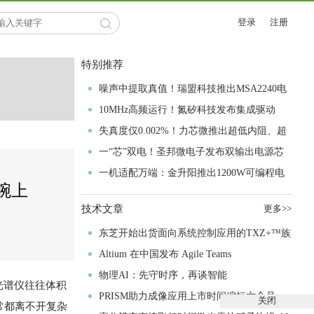
登录
注册
特别推荐
噪声中提取真值！瑞盟科技推出MSA2240电
流检测芯片赋能多元高端测量场景
10MHz高频运行！氮矽科技发布集成驱动
GaN芯片，助力电源能效再攀新高
失真度仅0.002%！力芯微推出超低内阻、超
低失真4PST模拟开关
一“芯”双电！圣邦微电子发布双输出电源芯
片，简化AFE与音频设计
一机适配万端：金升阳推出1200W可编程电
腕上
源，赋能高端装备制造
技术文章
更多>>
东芝开始出货面向系统控制应用的TXZ+™族
入门级M4V组
Altium 在中国发布 Agile Teams
物理AI：先守时序，再谈智能
光谱仪往往体积
PRISM助力成像应用上市时间缩短六个月，
关闭
常都离不开复杂