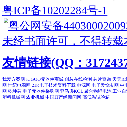
粤ICP备10202284号-1
粤公网安备44030002009
未经书面许可，不得转载
友情链接(QQ：3172437
我爱方案网
ICGOO元器件商城
创芯在线检测
芯片查询
天天IC
网
世纪电源网
21ic电子技术资料下载
电源网
电子发烧友网
中
网
乾坤芯
电子元器件采购网
亚马逊KOL
聚合物锂电池
工业自
塑料机械网
农业机械
中国IT产经新闻网
高低温试验箱