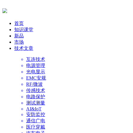
首页
知识课堂
新品
市场
技术文章
互连技术
电源管理
光电显示
EMC安规
RF/微波
传感技术
电路保护
测试测量
AI&IoT
安防监控
通信广电
医疗穿戴