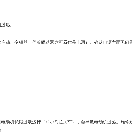
组过热。
软启动、变频器、伺服驱动器亦可看作是电源）。确认电源方面无问
则电动机长期过载运行（即小马拉大车），会导致电动机过热。维修
卸。