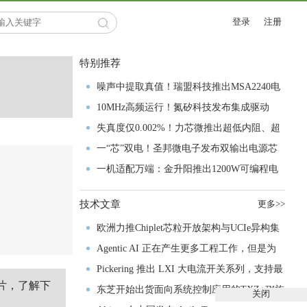
登录
注册
特别推荐
噪声中提取真值！瑞盟科技推出MSA2240电
流检测芯片赋能多元高端测量场景
10MHz高频运行！氮矽科技发布集成驱动
GaN芯片，助力电源能效再攀新高
失真度仅0.002%！力芯微推出超低内阻、超
低失真4PST模拟开关
一“芯”双电！圣邦微电子发布双输出电源芯
片，简化AFE与音频设计
一机适配万端：金升阳推出1200W可编程电
源，赋能高端装备制造
技术文章
更多>>
欧洲力推Chiplet芯粒开放架构与UCIe异构集
成以加速其汽车产业生态智能化进程
Agentic AI 正在产生更多工程工作，但是为
什么系统开发进展并没有更快？
Pickering 推出 LXI 大电流开关系列，支持最
片，了解下
高 80A、300V 信号
东芝开始出货面向系统控制应用的TXZ+™族
关闭