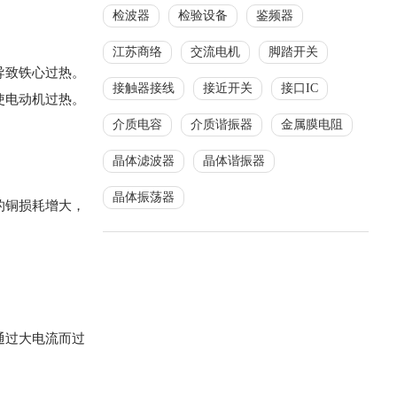
检波器
检验设备
鉴频器
江苏商络
交流电机
脚踏开关
导致铁心过热。
接触器接线
接近开关
接口IC
使电动机过热。
介质电容
介质谐振器
金属膜电阻
晶体滤波器
晶体谐振器
晶体振荡器
的铜损耗增大，
通过大电流而过