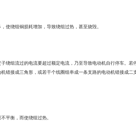
多，使绕组铜损耗增加，导致绕组过热，甚至烧毁。
定子绕组流过的电流要超过额定电流，乃至导致电动机自行停车。若
动机错接成三角形，或若干个
线圈
组串成一条支路的电动机错接成二
重不平衡，而使绕组过热。