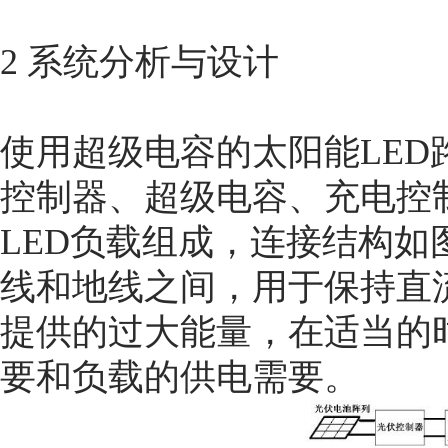
2 系统分析与设计
使用超级电容的太阳能LE
控制器、超级电容、充电控
LED负载组成，连接结构如
线和地线之间，用于保持直
提供的过大能量，在适当的
要和负载的供电需要。