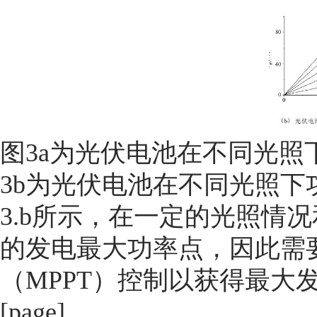
图3a为光伏电池在不同光照
3b为光伏电池在不同光照下
3.b所示，在一定的光照情
的发电最大功率点，因此需
（MPPT）控制以获得最大
[page]