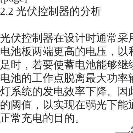
2.2 光伏控制器的分析
光伏控制器在设计时通常采用
电池板两端更高的电压，以
足时，若要使蓄电池能够继
电池的工作点脱离最大功率
灯系统的发电效率下降。因
的阈值，以实现在弱光下能
正常充电的目的。