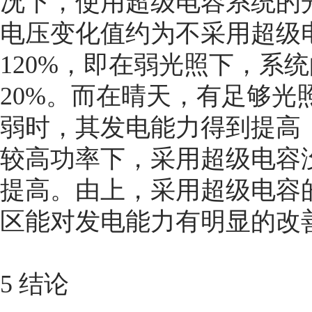
况下，使用超级电容系统的
电压变化值约为不采用超级
120%，即在弱光照下，系
20%。而在晴天，有足够光
弱时，其发电能力得到提高
较高功率下，采用超级电容
提高。由上，采用超级电容
区能对发电能力有明显的改
5 结论