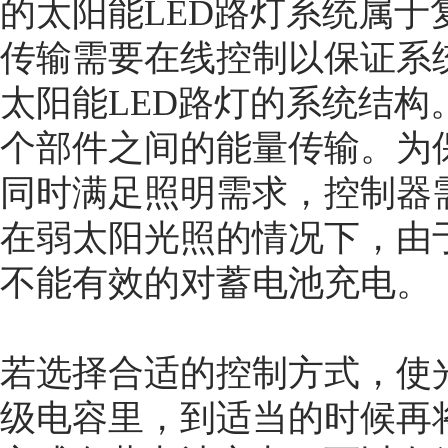
的太阳能LED路灯系统属
传输需要在线控制以保证系
太阳能LED路灯的系统结
个部件之间的能量传输。为
同时满足照明需求，控制器
在弱太阳光照的情况下，由
不能有效的对蓄电池充电。
若选择合适的控制方式，使
级电容里，到适当的时候再