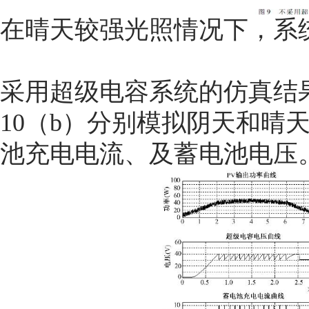
在晴天较强光照情况下，系
采用超级电容系统的仿真结果
10（b）分别模拟阴天和晴
池充电电流、及蓄电池电压