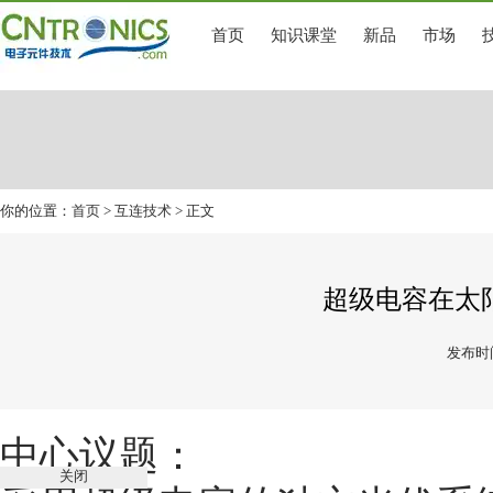
首页
知识课堂
新品
市场
你的位置：
首页
>
互连技术
> 正文
超级电容在太
发布时间
中心议题：
关闭