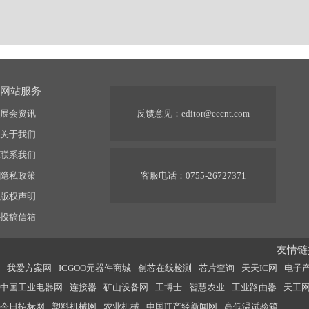
网站服务
展会资讯
反馈意见：
editor@eecnt.com
关于我们
联系我们
隐私政策
客服电话：0755-26727371
版权声明
投稿信箱
友情链接
我爱方案网
ICGOO元器件商城
创芯在线检测
芯片查询
天天IC网
电子
中国工业电器网
连接器
矿山设备网
工博士
智慧农业
工业路由器
天工
今日招标网
塑料机械网
农业机械
中国IT产经新闻网
高低温试验箱