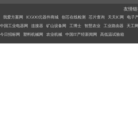
友情链接
我爱方案网
ICGOO元器件商城
创芯在线检测
芯片查询
天天IC网
电子
中国工业电器网
连接器
矿山设备网
工博士
智慧农业
工业路由器
天工
今日招标网
塑料机械网
农业机械
中国IT产经新闻网
高低温试验箱