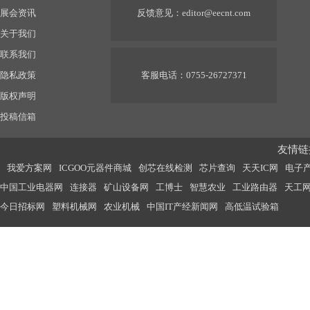
展会资讯
反馈意见：
editor@eecnt.com
关于我们
联系我们
隐私政策
客服电话：0755-26727371
版权声明
投稿信箱
友情链接
我爱方案网
ICGOO元器件商城
创芯在线检测
芯片查询
天天IC网
电子
中国工业电器网
连接器
矿山设备网
工博士
智慧农业
工业路由器
天工
今日招标网
塑料机械网
农业机械
中国IT产经新闻网
高低温试验箱