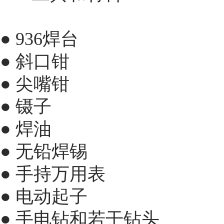
● 936焊台
● 斜口钳
● 尖嘴钳
● 镊子
● 焊油
● 无铅焊锡
● 手持万用表
● 电动起子
● 手电钻和若干钻头