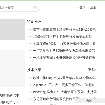
登录
注册
特别推荐
噪声中提取真值！瑞盟科技推出MSA2240电
流检测芯片赋能多元高端测量场景
10MHz高频运行！氮矽科技发布集成驱动
GaN芯片，助力电源能效再攀新高
失真度仅0.002%！力芯微推出超低内阻、超
低失真4PST模拟开关
一“芯”双电！圣邦微电子发布双输出电源芯
片，简化AFE与音频设计
一机适配万端：金升阳推出1200W可编程电
源，赋能高端装备制造
技术文章
更多>>
欧洲力推Chiplet芯粒开放架构与UCIe异构集
成以加速其汽车产业生态智能化进程
Agentic AI 正在产生更多工程工作，但是为
什么系统开发进展并没有更快？
Pickering 推出 LXI 大电流开关系列，支持最
源往往是供电
高 80A、300V 信号
东芝开始出货面向系统控制应用的TXZ+™族
关闭
抑制噪声，但