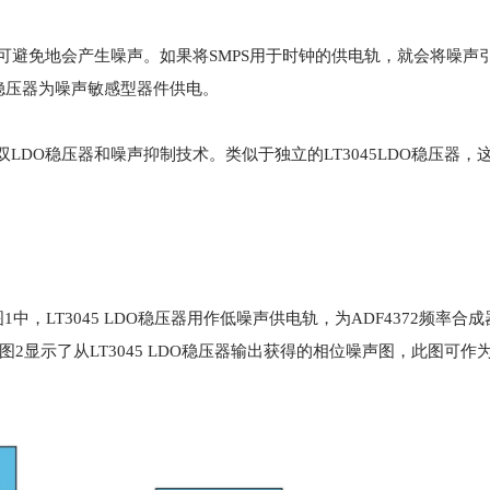
可避免地会产生噪声。如果将SMPS用于时钟的供电轨，就会将噪声引
稳压器为噪声敏感型器件供电。
节双LDO稳压器和噪声抑制技术。类似于独立的LT3045LDO稳压器，这
LT3045 LDO稳压器用作低噪声供电轨，为ADF4372频率合成
信号。图2显示了从LT3045 LDO稳压器输出获得的相位噪声图，此图可