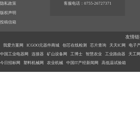
隐私政策
客服电话：0755-26727371
版权声明
投稿信箱
友情链接
我爱方案网
ICGOO元器件商城
创芯在线检测
芯片查询
天天IC网
电子
中国工业电器网
连接器
矿山设备网
工博士
智慧农业
工业路由器
天工
今日招标网
塑料机械网
农业机械
中国IT产经新闻网
高低温试验箱