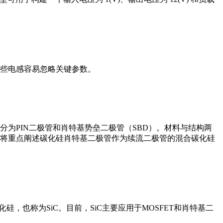
些电感容易忽略关键参数。
分为PIN二极管和肖特基势垒二极管（SBD）。材料与结构两
将重点阐述碳化硅
肖特基二极管
作为续流二极管的混合碳化硅
也称为SiC。目前，SiC主要应用于MOSFET和
肖特基二