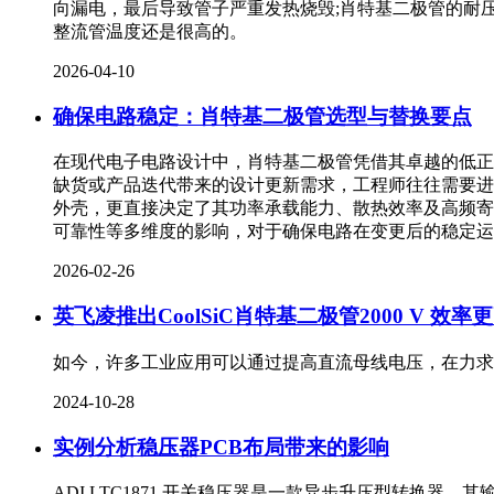
向漏电，最后导致管子严重发热烧毁;
肖特基二极管
的耐
整流管温度还是很高的。
2026-04-10
确保电路稳定：
肖特基二极管
选型与替换要点
在现代电子电路设计中，
肖特基二极管
凭借其卓越的低正
缺货或产品迭代带来的设计更新需求，工程师往往需要进
外壳，更直接决定了其功率承载能力、散热效率及高频寄
可靠性等多维度的影响，对于确保电路在变更后的稳定运
2026-02-26
英飞凌推出CoolSiC
肖特基二极管
2000 V 效
如今，许多工业应用可以通过提高直流母线电压，在力求
2024-10-28
实例分析稳压器PCB布局带来的影响
ADI LTC1871 开关稳压器是一款异步升压型转换器，其