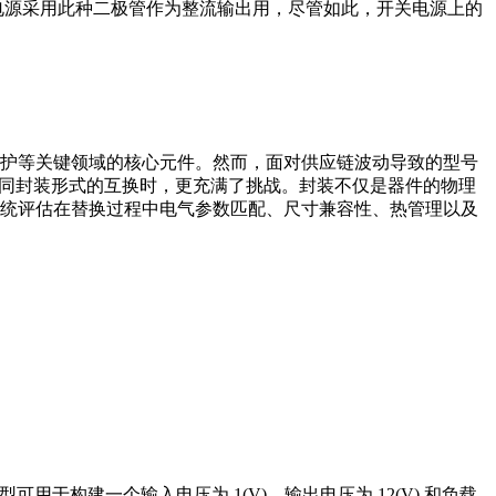
电源采用此种二极管作为整流输出用，尽管如此，开关电源上的
护等关键领域的核心元件。然而，面对供应链波动导致的型号
不同封装形式的互换时，更充满了挑战。封装不仅是器件的物理
统评估在替换过程中电气参数匹配、尺寸兼容性、热管理以及
 模型可用于构建一个输入电压为 1(V)、输出电压为 12(V) 和负载