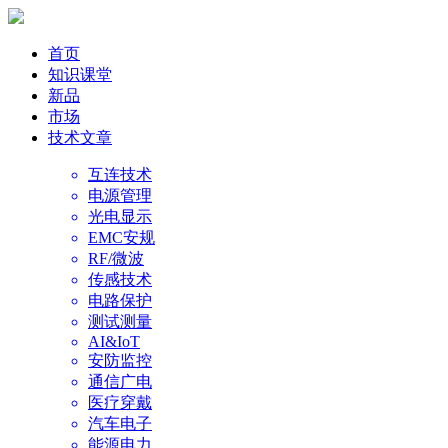
首页
知识课堂
新品
市场
技术文章
互连技术
电源管理
光电显示
EMC安规
RF/微波
传感技术
电路保护
测试测量
AI&IoT
安防监控
通信广电
医疗穿戴
汽车电子
能源电力