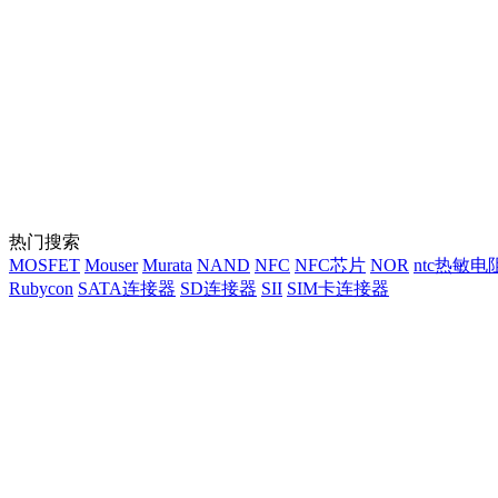
热门搜索
MOSFET
Mouser
Murata
NAND
NFC
NFC芯片
NOR
ntc热敏电
Rubycon
SATA连接器
SD连接器
SII
SIM卡连接器