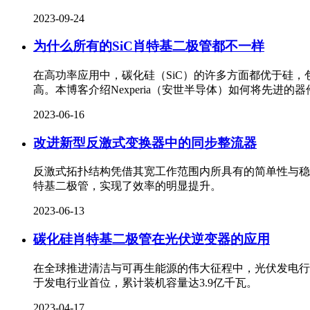
2023-09-24
为什么所有的SiC
肖特基二极管
都不一样
在高功率应用中，碳化硅（SiC）的许多方面都优于硅，
高。本博客介绍Nexperia（安世半导体）如何将先进的
2023-06-16
改进新型反激式变换器中的同步整流器
反激式拓扑结构凭借其宽工作范围内所具有的简单性与稳健性
特基二极管
，实现了效率的明显提升。
2023-06-13
碳化硅
肖特基二极管
在光伏逆变器的应用
在全球推进清洁与可再生能源的伟大征程中，光伏发电行业
于发电行业首位，累计装机容量达3.9亿千瓦。
2023-04-17