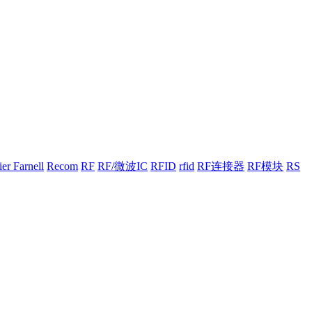
er Farnell
Recom
RF
RF/微波IC
RFID
rfid
RF连接器
RF模块
RS