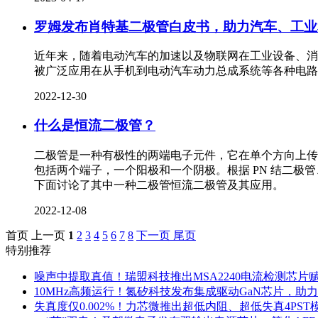
罗姆发布
肖特基二极管
白皮书，助力汽车、工业
近年来，随着电动汽车的加速以及物联网在工业设备、消
被广泛应用在从手机到电动汽车动力总成系统等各种电路
2022-12-30
什么是恒流二极管？
二极管是一种有极性的两端电子元件，它在单个方向上传
包括两个端子，一个阳极和一个阴极。根据 PN 结二极
下面讨论了其中一种二极管恒流二极管及其应用。
2022-12-08
首页
上一页
1
2
3
4
5
6
7
8
下一页
尾页
特别推荐
噪声中提取真值！瑞盟科技推出MSA2240电流检测芯片
10MHz高频运行！氮矽科技发布集成驱动GaN芯片，助
失真度仅0.002%！力芯微推出超低内阻、超低失真4PST