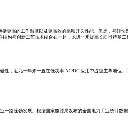
包括更高的工作温度以及更高效的高频开关性能。但是，与硅快速
器件结构与创新工艺技术结合在一起，以进一步提高 SiC
肖特基二
，近几十年来一直在低功率 AC/DC 应用中占据主导地位。而
一路蓬勃发展。根据国家能源局发布的全国电力工业统计数据显示