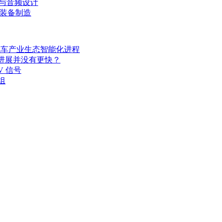
E与音频设计
端装备制造
其汽车产业生态智能化进程
开发进展并没有更快？
V 信号
组