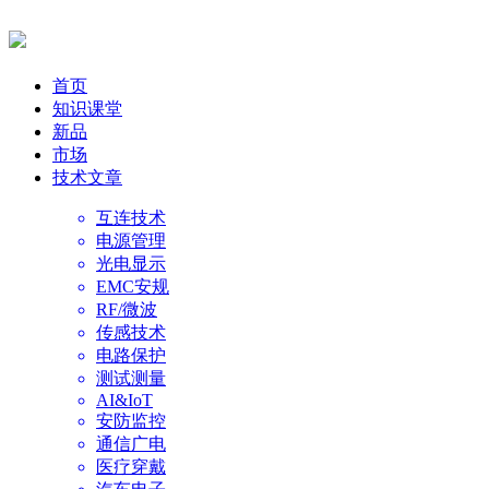
首页
知识课堂
新品
市场
技术文章
互连技术
电源管理
光电显示
EMC安规
RF/微波
传感技术
电路保护
测试测量
AI&IoT
安防监控
通信广电
医疗穿戴