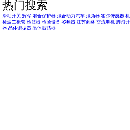
热门搜索
滑动开关
辉晔
混合保护器
混合动力汽车
混频器
霍尔传感器
机
检波二极管
检波器
检验设备
鉴频器
江苏商络
交流电机
脚踏开
器
晶体谐振器
晶体振荡器