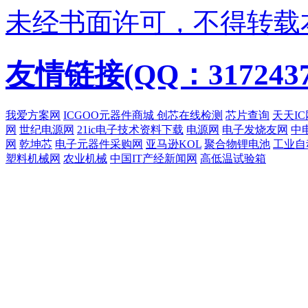
未经书面许可，不得转载
友情链接(QQ：3172437
我爱方案网
ICGOO元器件商城
创芯在线检测
芯片查询
天天IC
网
世纪电源网
21ic电子技术资料下载
电源网
电子发烧友网
中
网
乾坤芯
电子元器件采购网
亚马逊KOL
聚合物锂电池
工业自
塑料机械网
农业机械
中国IT产经新闻网
高低温试验箱