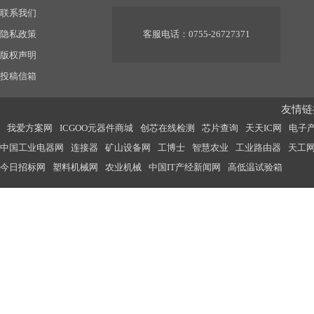
联系我们
隐私政策
客服电话：0755-26727371
版权声明
投稿信箱
友情链接
我爱方案网
ICGOO元器件商城
创芯在线检测
芯片查询
天天IC网
电子
中国工业电器网
连接器
矿山设备网
工博士
智慧农业
工业路由器
天工
今日招标网
塑料机械网
农业机械
中国IT产经新闻网
高低温试验箱