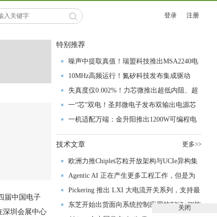
登录
注册
特别推荐
噪声中提取真值！瑞盟科技推出MSA2240电
流检测芯片赋能多元高端测量场景
10MHz高频运行！氮矽科技发布集成驱动
GaN芯片，助力电源能效再攀新高
失真度仅0.002%！力芯微推出超低内阻、超
低失真4PST模拟开关
一“芯”双电！圣邦微电子发布双输出电源芯
片，简化AFE与音频设计
一机适配万端：金升阳推出1200W可编程电
源，赋能高端装备制造
技术文章
更多>>
欧洲力推Chiplet芯粒开放架构与UCIe异构集
成以加速其汽车产业生态智能化进程
Agentic AI 正在产生更多工程工作，但是为
什么系统开发进展并没有更快？
Pickering 推出 LXI 大电流开关系列，支持最
十四届中国电子
高 80A、300V 信号
东芝开始出货面向系统控制应用的TXZ+™族
关闭
，在深圳会展中心