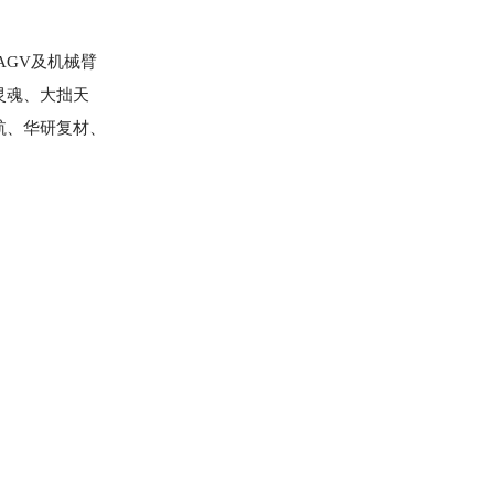
AGV及机械臂
灵魂、大拙天
航、华研复材、