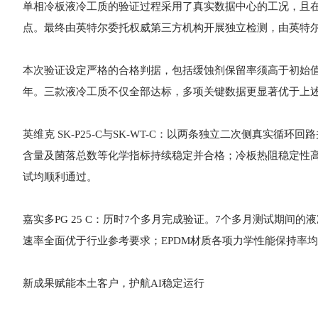
单相冷板液冷工质的验证过程采用了真实数据中心的工况，且在
点。最终由英特尔委托权威第三方机构开展独立检测，由英特
本次验证设定严格的合格判据，包括缓蚀剂保留率须高于初始值的8
年。三款液冷工质不仅全部达标，多项关键数据更显著优于上
英维克 SK-P25-C与SK-WT-C：以两条独立二次侧真实
含量及菌落总数等化学指标持续稳定并合格；冷板热阻稳定性高
试均顺利通过。
嘉实多PG 25 C：历时7个多月完成验证。7个多月测试期
速率全面优于行业参考要求；EPDM材质各项力学性能保持率
新成果赋能本土客户，护航AI稳定运行