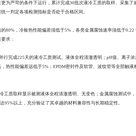
更为严苛的条件下运行，累计完成30批次液冷工质的取样、采集了逾9
尔统一判定各项检测指标是否处于合格区间。
0%，冷板热性能偏差须低于5%，各类金属腐蚀速率须低于0.22 
述要求：
循环回路并行完成225天的液冷工质测试。液体全程清澈透明；pH值、离子
，热性能偏差远低于5%；EPDM密封件及软管、波纹管等全部触液
间的液冷工质取样显示被测液体全程清澈透明、无变色；金属腐蚀测试中
均达95%以上，充分验证了其卓越的材料兼容性与长期稳定性。