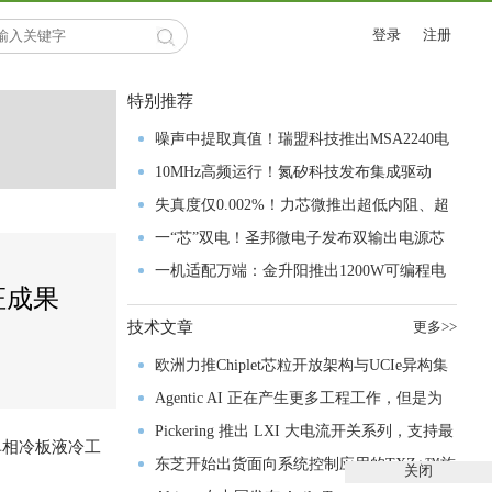
登录
注册
特别推荐
噪声中提取真值！瑞盟科技推出MSA2240电
流检测芯片赋能多元高端测量场景
10MHz高频运行！氮矽科技发布集成驱动
GaN芯片，助力电源能效再攀新高
失真度仅0.002%！力芯微推出超低内阻、超
低失真4PST模拟开关
一“芯”双电！圣邦微电子发布双输出电源芯
片，简化AFE与音频设计
一机适配万端：金升阳推出1200W可编程电
证成果
源，赋能高端装备制造
技术文章
更多>>
欧洲力推Chiplet芯粒开放架构与UCIe异构集
成以加速其汽车产业生态智能化进程
Agentic AI 正在产生更多工程工作，但是为
什么系统开发进展并没有更快？
Pickering 推出 LXI 大电流开关系列，支持最
单相冷板液冷工
高 80A、300V 信号
东芝开始出货面向系统控制应用的TXZ+™族
关闭
。