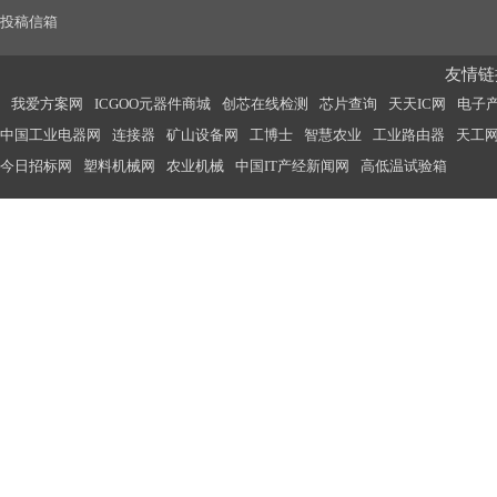
投稿信箱
友情链接
我爱方案网
ICGOO元器件商城
创芯在线检测
芯片查询
天天IC网
电子
中国工业电器网
连接器
矿山设备网
工博士
智慧农业
工业路由器
天工
今日招标网
塑料机械网
农业机械
中国IT产经新闻网
高低温试验箱