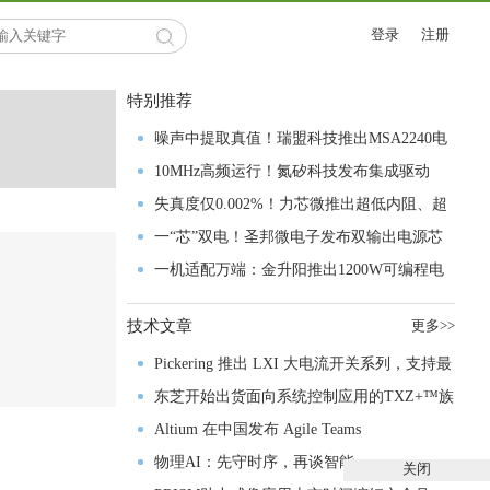
登录
注册
特别推荐
噪声中提取真值！瑞盟科技推出MSA2240电
流检测芯片赋能多元高端测量场景
10MHz高频运行！氮矽科技发布集成驱动
GaN芯片，助力电源能效再攀新高
失真度仅0.002%！力芯微推出超低内阻、超
低失真4PST模拟开关
一“芯”双电！圣邦微电子发布双输出电源芯
片，简化AFE与音频设计
一机适配万端：金升阳推出1200W可编程电
源，赋能高端装备制造
技术文章
更多>>
Pickering 推出 LXI 大电流开关系列，支持最
高 80A、300V 信号
东芝开始出货面向系统控制应用的TXZ+™族
入门级M4V组
Altium 在中国发布 Agile Teams
物理AI：先守时序，再谈智能
关闭